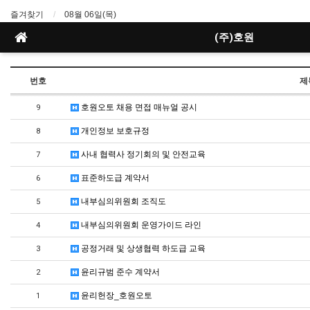
즐겨찾기
08월 06일(목)
(주)호원
번호
제
호원오토 채용 면접 매뉴얼 공시
9
개인정보 보호규정
8
사내 협력사 정기회의 및 안전교육
7
표준하도급 계약서
6
내부심의위원회 조직도
5
내부심의위원회 운영가이드 라인
4
공정거래 및 상생협력 하도급 교육
3
윤리규범 준수 계약서
2
윤리헌장_호원오토
1