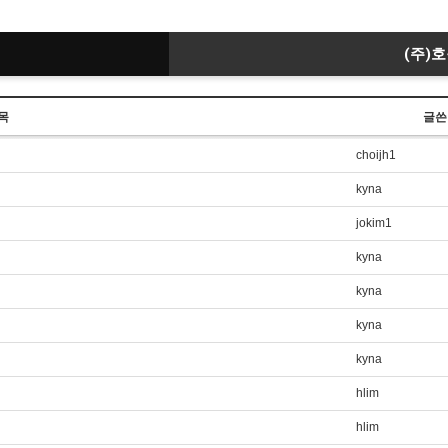
(주)
목
글쓴
choijh1
kyna
jokim1
kyna
kyna
kyna
kyna
hlim
hlim