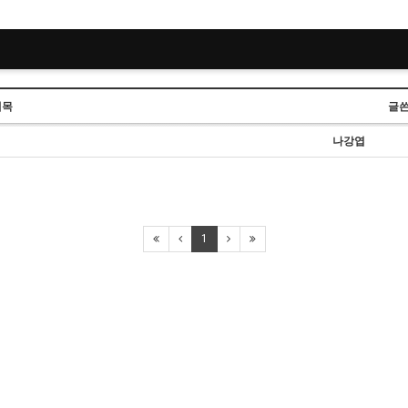
제목
글
나강엽
1