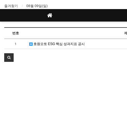
즐겨찾기
08월 09일(일)
번호
호원오토 ESG 핵심 성과지표 공시
1